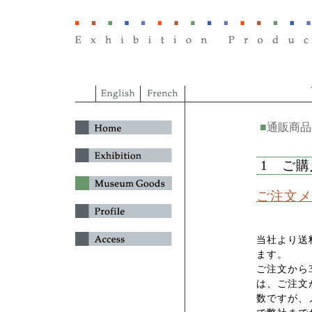
■
通販商品
1 ご
ご注文メ
当社より送
ます。
ご注文から
は、ご注文
数ですが、