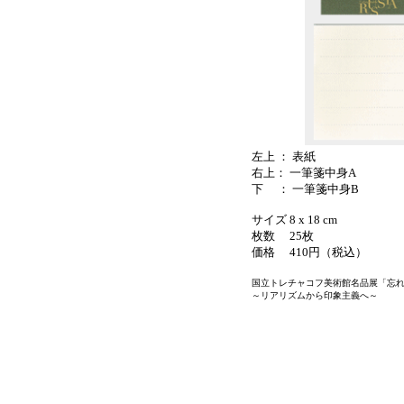
左上 ： 表紙
右上： 一筆箋中身A
下 ： 一筆箋中身B
サイズ 8 x 18 cm
枚数 25枚
価格 410円（税込）
国立トレチャコフ美術館名品展「忘
～リアリズムから印象主義へ～